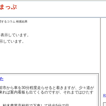
浴まっぷ
に関するコラム 検索結果
を表示しています。
表示しています。
た
前市から車を30分程度走らせると着きますが、少々道が
来れば案内看板も出てくるのですが、それまではひたす
R
柏木農業高校前で下車して徒歩5分で目...