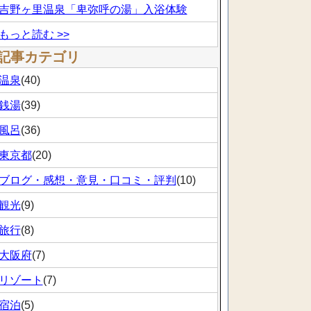
吉野ヶ里温泉「卑弥呼の湯」入浴体験
もっと読む >>
記事カテゴリ
温泉
(40)
銭湯
(39)
風呂
(36)
東京都
(20)
ブログ・感想・意見・口コミ・評判
(10)
観光
(9)
旅行
(8)
大阪府
(7)
リゾート
(7)
宿泊
(5)