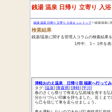
銭湯 温泉 日帰り 立寄り 入
銭湯 温泉 日帰り 立寄り 入浴まっぷ トップ
> 銭湯/温泉
検索結果
銭湯/温泉に関する管理人コラムの検索結果
1件中、 1～ 1件を
津軽おのえ温泉 日帰り宿 福家へ行ってみ
タグ: [
温泉
] [
青森県
] [
津軽
] [
平川
]
春のさくら祭りで有名な弘前城を有する弘
分かりづらい印象を持ちました。近くまで
ら己を信じて車を走らせましょう。
車を運転しないのであれば弘南鉄道弘前線、