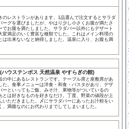
きのレストランがあります。1品選んで注文するとサラダ
バーグを選びましたが、やはり少し小さくお腹が満たさ
ーでお腹を満たしました。サラダバー以外にもデザート
大変満足のいく豊富な種類でした。これはメイン料理の
とは出来ないなと納得しました。温泉に入り、お腹も満
ハウステンボス 天然温泉 やすらぎの館)
設の中にあるレストランです。テーブル席と座敷席があ
した。食事メニューは洋食・和食・パスタがあり、デザ
バーといってもご飯、みそ汁、果物等がついているの
あとは好きなものを好きなだけ。丁度、野菜の値段が上
んいただきました。〆にサラダバーにあったお汁粉をい
く、満腹なのにお代わりまでしてしまいました。