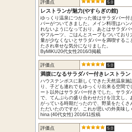
評価点
5.0
レストランが魅力(やすらぎの館)
ゆっくり温泉につかった後はサラダバー付
バーがついてきました。メイン料理はハン
れないようになっており、あとはサラダバ
やフルーツ、ごはんとスープもついており
量が少なくないとサラダバーを満喫するこ
たされ幸せな気分になりました。
ByMIKU20代女性2016/3掲載
評価点
5.0
満腹になるサラダバー付きレストラン (
ハウステンボスに新しくできた天然温泉施
り、子ども連れでもゆっくり出来る空間で
ート以外はサラダバー付きでした。サラダ
で、てんぷらの盛り合わせだけを注文し、
がっている時期だったので、野菜をたくさ
ただいたのですが、これが思いの外美味し
hina (40代女性) 2016/11投稿
評価点
5.0