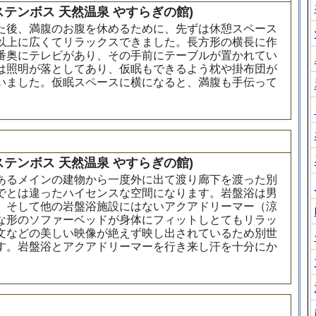
テンボス 天然温泉 やすらぎの館)
た後、満腹のお腹を休めるために、先ずは休憩スペース
以上に広くてリラックスできました。長方形の横長に作
番奥にテレビがあり、その手前にテーブルが置かれてい
は照明が落としてあり、仮眠もできるよう枕や掛布団が
いました。仮眠スペースに横になると、満腹も手伝って
テンボス 天然温泉 やすらぎの館)
あるメインの建物から一度外に出て渡り廊下を渡った別
でとは違ったハイセンスな空間になります。岩盤浴は男
。そして他の岩盤浴施設にはないアクアドリーマー（涼
な形のソファーベッドが身体にフィットしとてもリラッ
文などの美しい映像が絶えず映し出されているため別世
す。岩盤浴とアクアドリーマーを行き来し汗を十分にか