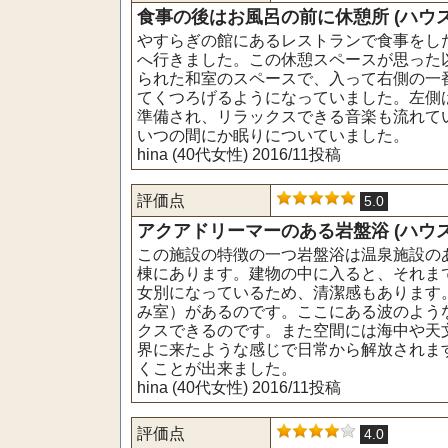
食事の後はお風呂の前に休憩所 (ハウス
やすらぎの館にあるレストランで食事をし
へ行きました。この休憩スペースが思った
られた和室のスペースで、入って右側の一
てくつろげるようになっていました。左側
準備され、リラックスできる音楽も流れて
いつの間にか眠りについていました。
hina (40代女性) 2016/11投稿
評価点
5.0
アクアドリーマーのある岩盤浴 (ハウス
この施設の特徴の一つ岩盤浴は温泉施設の
棟にあります。建物の中に入ると、それま
女別になっているため、清潔感もあります
み室）があるのです。ここにある波のよう
クスできるのです。また空間には海中や天
界に来たような感じで日常から解放されま
くことが出来ました。
hina (40代女性) 2016/11投稿
評価点
4.0