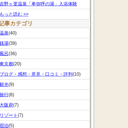
吉野ヶ里温泉「卑弥呼の湯」入浴体験
もっと読む >>
記事カテゴリ
温泉
(40)
銭湯
(39)
風呂
(36)
東京都
(20)
ブログ・感想・意見・口コミ・評判
(10)
観光
(9)
旅行
(8)
大阪府
(7)
リゾート
(7)
宿泊
(5)