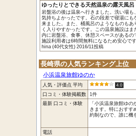
ゆったりとできる天然温泉の露天風呂 (
岩盤浴の後は温泉へ行きました。洗い場も
気持ちよかったです。石の段差で寝湯にも
来ました。また、桶風呂のようなものもあ
く入りやすかったです。この温泉施設はま
内に岩盤浴、食事、休憩スペースがあるの
施設利用者は6時間無料になるため安心で
hina (40代女性) 2016/11投稿
長崎県の人気ランキング上位
小浜温泉旅館ゆのか
人気・評価点 平均
4.0
口コミ・体験掲載数
1件
最新 口コミ・体験
「小浜温泉旅館ゆの
きます。特におすす
約制なので、誰に機を
電話