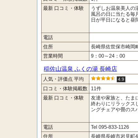
最新 口コミ・体験
うずしお温泉美人の湯
風呂の日に当たる毎月
日が平日になると昼間
電話
住所
長崎県佐世保市崎岡町8
営業時間
9：00～24：00
稲佐山温泉 ふくの湯 長崎店
人気・評価点 平均
4.9
口コミ・体験掲載数
11件
最新 口コミ・体験
友達や家族と、たま
終わりにリラックス
ングチェアや畳のスパ
電話
Tel 095-833-1126
住所
長崎県長崎市岩見町45