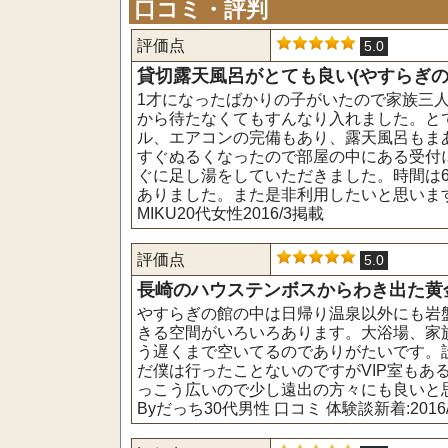
口コミ・評判
評価点
5.0
貸切露天風呂がとても良い(やすらぎの
1才になったばかりの子がいたので家族三人
から待たなくてもすんなり入れました。と
ル、エアコンの完備もあり、露天風呂もま
すぐぬるくなったので部屋の中にある受付
ぐに足し湯をしていただきました。時間は
ありました。また是非利用したいと思いま
MIKU20代女性2016/3掲載
評価点
5.0
長崎のハウステンボスからわき出た黄
やすらぎの館の中は日帰り温泉以外にも岩
きる空間がいろいろあります。大浴場、家族
う遅くまで空いてるのでありがたいです。
だ僕は行ったことないのですがVIP室もあ
っこう広いので少し遠出の方々にも良いと
Byだっち30代男性 口コミ 体験談新着:2016/