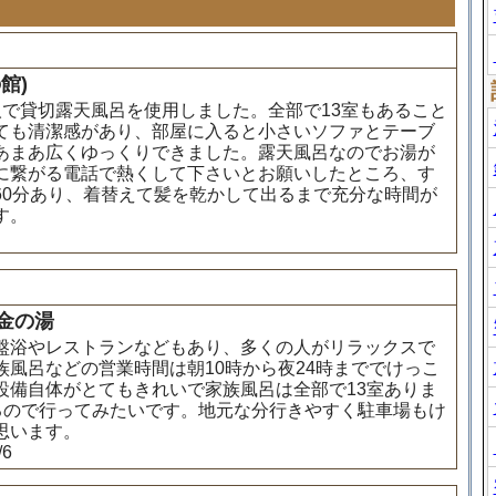
館)
で貸切露天風呂を使用しました。全部で13室もあること
ても清潔感があり、部屋に入ると小さいソファとテーブ
あまあ広くゆっくりできました。露天風呂なのでお湯が
に繋がる電話で熱くして下さいとお願いしたところ、す
60分あり、着替えて髪を乾かして出るまで充分な時間が
す。
金の湯
盤浴やレストランなどもあり、多くの人がリラックスで
風呂などの営業時間は朝10時から夜24時まででけっこ
設備自体がとてもきれいで家族風呂は全部で13室ありま
るので行ってみたいです。地元な分行きやすく駐車場もけ
思います。
6