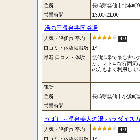
住所
長崎県雲仙市北本町90
営業時間
13:00-21:00
湯の里温泉共同浴場
人気・評価点 平均
4.0
口コミ・体験掲載数
1件
最新 口コミ・体験
雲仙温泉で最も古い
が、レトロな雰囲気
の方もよく利用してい
電話
住所
長崎県雲仙市小浜町雲仙
営業時間
うずしお温泉美人の湯 パラダイス
人気・評価点 平均
4.0
口コミ・体験掲載数
1件