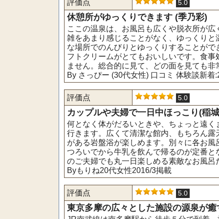
評価点
5.0
休憩所がゆっくりできます (季乃彩)
ここの温泉は、お風呂も広くや脱衣所が広
雑をあまり感じることがなく、ゆっくりと
な場所でのんびりとゆっくりすることがで
フトクリームがとてもおいしいです。食事
ません。総合的に見て、どの面を見ても非
By さっぴー (30代女性) 口コミ 体験談新着:20
評価点
5.0
カップルや夫婦で一日中ほっこり(稲城
何となく体がだるいときや、ちょっと遠く
行きます。広くて清潔な館内、もちろん露
がある岩盤浴が楽しめます。別々に各お風
つろいでから牛乳を飲んで帰るのが定番と
のご夫婦でも丸一日楽しめる素敵なお風呂
Byもりね20代女性2016/3掲載
評価点
5.0
東京多摩の広々とした施設の源泉が癒す