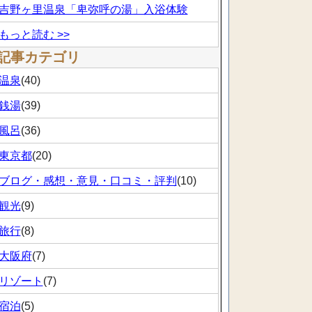
吉野ヶ里温泉「卑弥呼の湯」入浴体験
もっと読む >>
記事カテゴリ
温泉
(40)
銭湯
(39)
風呂
(36)
東京都
(20)
ブログ・感想・意見・口コミ・評判
(10)
観光
(9)
旅行
(8)
大阪府
(7)
リゾート
(7)
宿泊
(5)