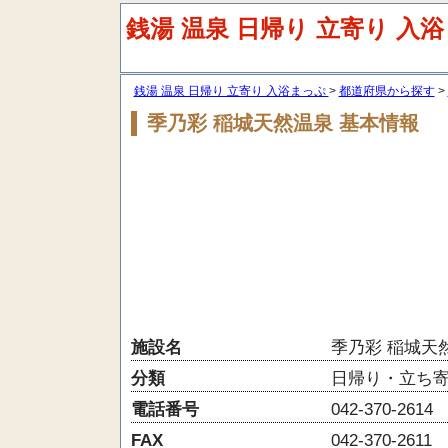
銭湯 温泉 日帰り 立寄り 入
銭湯 温泉 日帰り 立寄り 入浴まっぷ
都道府県から探す
季乃彩 稲城天然温泉
基本情報
施設名
季乃彩 稲城天
分類
日帰り・立ち
電話番号
042-370-2614
FAX
042-370-2611