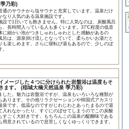
季乃彩)
普通のサウナから塩サウナと充実しています。温泉だけ
かなり人気のある温泉施設です。
施設で1日いても飽きません。特に人気なのは、炭酸風呂
ら、長時間入っている人も多くいます。37℃程度の低音
体に細かい泡がつきしゅわしゅわとした感触があるの
風呂は、源泉掛け流しとなっていて、柔らかいお湯だと
りも楽しめます。さらに寝転び湯もあるので、少しのぼ
す。
イメージした４つに分けられた岩盤浴は温度もそ
ます。 (稲城大橋天然温泉 季乃彩)
ました。魅力は岩盤浴ですが、温泉もいろいろな種類が
もあります。その他リラクゼーションや韓国式アカスリ
酸泉です。低温なのですがじわじわとあったまるので湯
て入れなかったり、すぐにのぼせてしまうのでこの炭酸
もすごく大好きです。もちろんこの温泉の醍醐味である
も用意されているので息苦しくなくゆっくりできます。