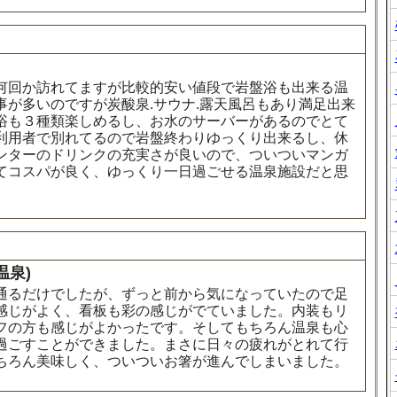
何回か訪れてますが比較的安い値段で岩盤浴も出来る温
が多いのですが炭酸泉.サウナ.露天風呂もあり満足出来
浴も３種類楽しめるし、お水のサーバーがあるのでとて
利用者で別れてるので岩盤終わりゆっくり出来るし、休
ンターのドリンクの充実さが良いので、ついついマンガ
てコスパが良く、ゆっくり一日過ごせる温泉施設だと思
温泉)
通るだけでしたが、ずっと前から気になっていたので足
感じがよく、看板も彩の感じがでていました。内装もリ
フの方も感じがよかったです。そしてもちろん温泉も心
過ごすことができました。まさに日々の疲れがとれて行
ちろん美味しく、ついついお箸が進んでしまいました。