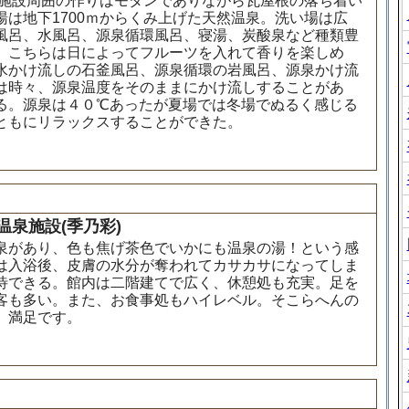
。施設周囲の作りはモダンでありながら瓦屋根の落ち着い
は地下1700ｍからくみ上げた天然温泉。洗い場は広
風呂、水風呂、源泉循環風呂、寝湯、炭酸泉など種類豊
。こちらは日によってフルーツを入れて香りを楽しめ
水かけ流しの石釜風呂、源泉循環の岩風呂、源泉かけ流
は時々、源泉温度をそのままにかけ流しすることがあ
る。源泉は４０℃あったが夏場では冬場でぬるく感じる
ともにリラックスすることができた。
泉施設(季乃彩)
泉があり、色も焦げ茶色でいかにも温泉の湯！という感
は入浴後、皮膚の水分が奪われてカサカサになってしま
待できる。館内は二階建てで広く、休憩処も充実。足を
客も多い。また、お食事処もハイレベル。そこらへんの
。満足です。