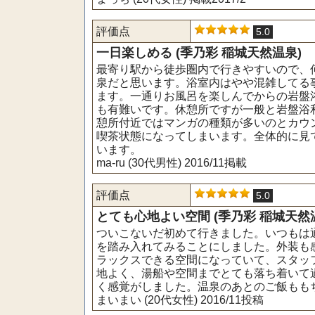
評価点
5.0
一日楽しめる (季乃彩 稲城天然温泉)
最寄り駅から徒歩圏内で行きやすいので、
泉だと思います。浴室内はやや混雑してる事
ます。一通りお風呂を楽しんでからの岩盤
も有難いです。休憩所ですが一般と岩盤浴
憩所付近ではマンガの種類が多いのとカウ
喫茶状態になってしまいます。全体的に見
います。
ma-ru (30代男性) 2016/11掲載
評価点
5.0
とても心地よい空間 (季乃彩 稲城天然
ついこないだ初めて行きました。いつもは
を踏み入れてみることにしました。外装も
ラックスできる空間になっていて、スタッ
地よく、湯船や空間までとても落ち着いて
く感覚がしました。温泉のあとのご飯もも
まいまい (20代女性) 2016/11投稿