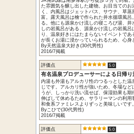
JR南武線は南多摩駅から徒歩５分で到着
た雰囲気を醸し出した建物。お目当てのお湯
く、内風呂はジェットバス、サウナ、草蒸
富。露天風呂は檜で作られた井水循環風呂
る。他にも源泉かけ流しの寝ころび湯、井
しの岩風呂がある、源泉かけ流しの岩風呂
り、温泉好きにはたまらないイベントであ
が長くお湯に浸かっていられるため、心身
By天然温泉大好き(30代男性)
2016/7掲載
評価点
5.0
有名温泉プロデューサーによる日帰り温
内湯も外湯もアルカリ性のつるっとした温
じです。アルカリ性が強いため、冬場など
うが、しっかり洗い流せば、保湿効果も期
伸ばして休めるため、サラリーマンの利用
和食系ファミレスよりずっと美味しいです
Byこひで(30代男性)
2016/7掲載
評価点
5.0