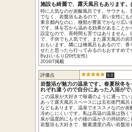
施設も綺麗で、露天風呂もあります。(
特に人気なのが炭酸風呂です。サウナも、
でなく、岩盤浴もあるので、若い女性にも
東京都内なのに、種類が豊富でかなり広い
です。体を芯から温める効果があることか
設定なので、長時間も苦ではありません。
で、子供でも人気です。また露天風呂の岩
おもいます。隣には檜風呂もあるので、香
せたと思ったら行ってみるのもおすすめで
Byおいもり(20代女性)
2016/7掲載
評価点
5.0
岩盤浴が魅力の温泉です。春夏秋冬を
れぞれ違うので自分にあった入浴ができ
この温泉が大好きで毎週のように通ってい
あって露天風呂スペースには五右衛門風呂
などもあります。温泉でオススメなのが炭
冷めしにくいです。私は高温の温泉は熱く
泉が温度的にもその後の温かさの持続的に
岩盤浴も大好きで、酸素濃度の高い岩盤浴