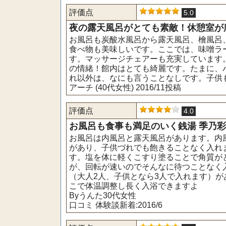
評価点
5.0
夜の露天風呂がとても素敵！休憩室が広
お風呂も炭酸水風呂から露天風呂、檜風呂
食べ物も美味しいです。ここでは、味噌ラ
す。マッサージチェアーも充実しています
の情緒！館内はとても綺麗です。たまに、
れ以外は、なにも言うことなしです。子供
アーチ (40代女性) 2016/11投稿
評価点
4.0
お風呂も食事も満足のいく銭湯 季乃彩
お風呂は内風呂と露天風呂があります。内
があり、子供づれでも飽きることなく入れ
す。塩を体に軽くこすり塗ることで角質が
が、回転が速いのでそんなに待つことなく
（大人2人、子供となら3人で入れます）
こで体温調整し長く入浴できますよ
Byうんた30代女性
口コミ 体験談新着:2016/6