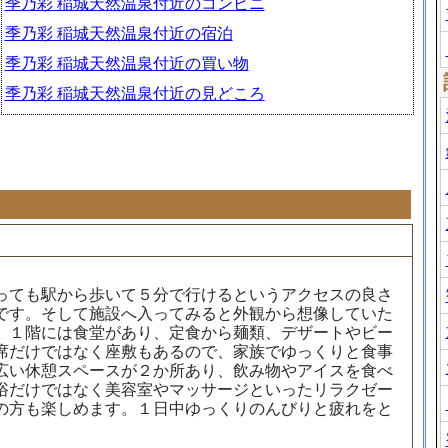
季乃彩 稲城天然温泉付近のコンビニ
季乃彩 稲城天然温泉付近の宿泊
季乃彩 稲城天然温泉付近の買い物
季乃彩 稲城天然温泉付近の見どころ
っても駅から歩いて５分で行けるというアクセスの良さ
です。そして施設へ入ってみると外観から想像していた
。１階には食堂があり、定食から麺類、デザートやビー
席だけではなく座敷もあるので、家族でゆっくりと食事
広い休憩スペースが２か所あり、飲み物やアイスを食べ
浴だけではなく美容室やマッサージといったリラクゼー
の方も楽しめます。１日中ゆっくりのんびりと疲れをと