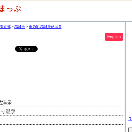
浴まっぷ
東京都
稲城市
季乃彩 稲城天然温泉
English
然温泉
寄り温泉
R