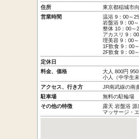
住所
東京都稲城市向陽
営業時間
温浴 9：00～25
岩盤浴 9：00～
整体 10：00～2
アカスリ 9：00
理美容 9：00～
1F飲食 9：00～
2F飲食 9：00～
定休日
料金、価格
大人 800円 9
小人（中学生未満
アクセス、行き方
JR南武線の南
駐車場
無料の駐輪場
その他の特徴
露天
岩盤浴
源
マッサージ・