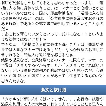
省庁が見解をしめしてくるとは思わなかった、つまり、「浴
槽に入る前に身体を洗うこと」は、マナーとか心遣いとかと
いうレベルではなく、国が、厚生労働省が、「浴槽に入る前
に身体を洗わない」のは、「公衆衛生に害を及ぼすおそれの
ある行為」であると公式文書で表明しているということなの
だｗ
まあこれを守らないからといって、犯罪になる・・というよ
うな法律ではないけどもｗ
でもなぁ、「浴槽に入る前に身体を洗うこと」は、銭湯や温
泉では大事なマナーではあるけども、なんか役所のお達しに
含まれると、管理人は違和感を感じるなぁ。
銭湯や温泉など、公衆浴場などのマナーに限らず、マナーの
本質は「ＸＸＸするべからず」とか「ＸＸＸしなければいけ
ない」という事柄の羅列の丸暗記ではないと思うのだ。心遣
いとか気遣いとか気持ちとかがあって、生きてくるものだと
思うんだよな。
条文と抜け道
「タオルを浴槽に入れてはいけません」、まあ普通に銭湯や
温泉を利用する人の大半は、わきまえていることだと思うん