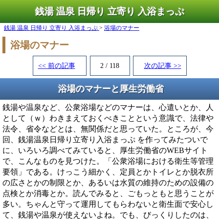
銭湯 温泉 日帰り 立寄り 入浴まっぷ
銭湯 温泉 日帰り 立寄り 入浴まっぷ
浴場のマナー
浴場のマナー
<< 前の記事
2 / 118
次の記事 >>
浴場のマナーと厚生労働省
銭湯や温泉など、公衆浴場などのマナーは、心遣いとか、人
として（ｗ）わきまえておくべきことという意識で、法律や
法令、省令などとは、無関係だと思っていた。ところが、今
回、銭湯温泉日帰り立寄り入浴まっぷ を作ってみたついで
に、いろいろ調べてみていると、厚生労働省のWEBサイト
で、こんなものを見つけた。「公衆浴場における衛生等管理
要領」である。けっこう細かく、定員とかトイレとか脱衣所
の広さとかの制限とか、あるいは水質の維持のための設備の
点検とか消毒とか。読んでみると、ごもっともと思うことが
多い。ちゃんと守って運用してもらわないと衛生面で安心し
て、銭湯や温泉が使えないよね。でも、びっくりしたのは、