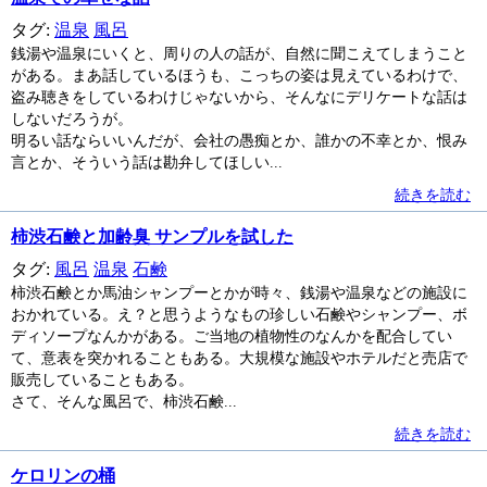
タグ:
温泉
風呂
銭湯や温泉にいくと、周りの人の話が、自然に聞こえてしまうこと
がある。まあ話しているほうも、こっちの姿は見えているわけで、
盗み聴きをしているわけじゃないから、そんなにデリケートな話は
しないだろうが。
明るい話ならいいんだが、会社の愚痴とか、誰かの不幸とか、恨み
言とか、そういう話は勘弁してほしい...
続きを読む
柿渋石鹸と加齢臭 サンプルを試した
タグ:
風呂
温泉
石鹸
柿渋石鹸とか馬油シャンプーとかが時々、銭湯や温泉などの施設に
おかれている。え？と思うようなもの珍しい石鹸やシャンプー、ボ
ディソープなんかがある。ご当地の植物性のなんかを配合してい
て、意表を突かれることもある。大規模な施設やホテルだと売店で
販売していることもある。
さて、そんな風呂で、柿渋石鹸...
続きを読む
ケロリンの桶