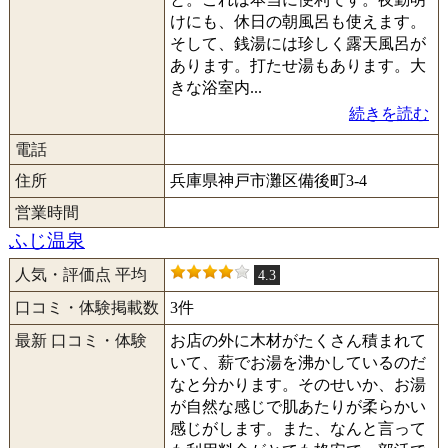
けにも、休日の朝風呂も使えます。
そして、銭湯には珍しく露天風呂が
あります。打たせ湯もあります。大
きな浴室内...
続きを読む
電話
住所
兵庫県神戸市灘区備後町3-4
営業時間
ふじ温泉
人気・評価点 平均
4.3
口コミ・体験掲載数
3件
最新 口コミ・体験
お店の外に木材がたくさん積まれて
いて、薪でお湯を沸かしているのだ
なと分かります。そのせいか、お湯
が自然な感じで肌あたりが柔らかい
感じがします。また、なんと言って