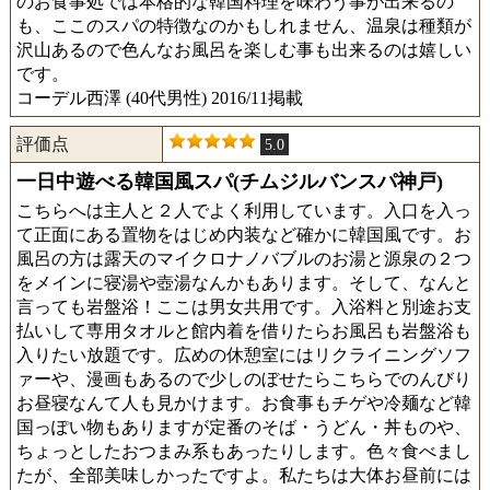
のお食事処では本格的な韓国料理を味わう事が出来るの
も、ここのスパの特徴なのかもしれません、温泉は種類が
沢山あるので色んなお風呂を楽しむ事も出来るのは嬉しい
です。
コーデル西澤 (40代男性) 2016/11掲載
評価点
5.0
一日中遊べる韓国風スパ(チムジルバンスパ神戸)
こちらへは主人と２人でよく利用しています。入口を入っ
て正面にある置物をはじめ内装など確かに韓国風です。お
風呂の方は露天のマイクロナノバブルのお湯と源泉の２つ
をメインに寝湯や壺湯なんかもあります。そして、なんと
言っても岩盤浴！ここは男女共用です。入浴料と別途お支
払いして専用タオルと館内着を借りたらお風呂も岩盤浴も
入りたい放題です。広めの休憩室にはリクライニングソフ
ァーや、漫画もあるので少しのぼせたらこちらでのんびり
お昼寝なんて人も見かけます。お食事もチゲや冷麺など韓
国っぽい物もありますが定番のそば・うどん・丼ものや、
ちょっとしたおつまみ系もあったりします。色々食べまし
たが、全部美味しかったですよ。私たちは大体お昼前には