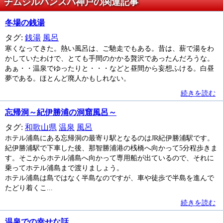
チムジルバンスパ神戸の関連記事
冬場の銭湯
タグ:
銭湯
風呂
寒くなってきた。熱い風呂は、ご馳走でもある。昔は、薪で湯をわ
かしていたわけで、とても手間のかかる贅沢であったんだろうな。
あぁ・・温泉でゆったりと・・・などと昼間から妄想ふける。白昼
夢である。ほとんど廃人かもしれない。
続きを読む
忘帰洞～紀伊勝浦の洞窟風呂～
タグ:
和歌山県
温泉
風呂
ホテル浦島にある忘帰洞の最寄り駅となるのはJR紀伊勝浦駅です。
紀伊勝浦駅で下車した後、那智勝浦港の桟橋へ向かって5分程歩きま
す。そこからホテル浦島へ向かって専用船が出ているので、それに
乗ってホテル浦島まで渡りましょう。
ホテル浦島は島ではなく半島なのですが、車や徒歩で半島を進んで
たどり着くこ...
続きを読む
温泉での幸せな話