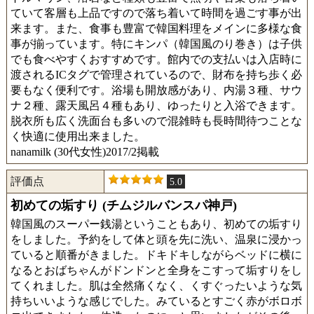
ていて客層も上品ですので落ち着いて時間を過ごす事が出
来ます。また、食事も豊富で韓国料理をメインに多様な食
事が揃っています。特にキンパ（韓国風のり巻き）は子供
でも食べやすくおすすめです。館内での支払いは入店時に
渡されるICタグで管理されているので、財布を持ち歩く必
要もなく便利です。浴場も開放感があり、内湯３種、サウ
ナ２種、露天風呂４種もあり、ゆったりと入浴できます。
脱衣所も広く洗面台も多いので混雑時も長時間待つことな
く快適に使用出来ました。
nanamilk (30代女性)2017/2掲載
評価点
5.0
初めての垢すり (チムジルバンスパ神戸)
韓国風のスーパー銭湯ということもあり、初めての垢すり
をしました。予約をして体と頭を先に洗い、温泉に浸かっ
ていると順番がきました。ドキドキしながらベッドに横に
なるとおばちゃんがドンドンと全身をこすって垢すりをし
てくれました。肌は全然痛くなく、くすぐったいような気
持ちいいような感じでした。みているとすごく赤がボロボ