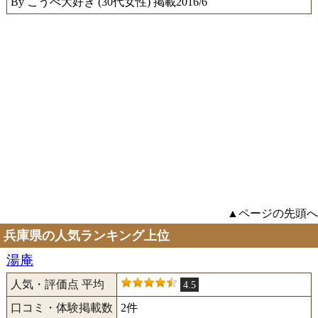
By こうべ大好き (30代女性) 掲載2016/6
▲ページの先頭へ
兵庫県の人気ランキング上位
湯庵
人気・評価点 平均
4.5
口コミ・体験掲載数
2件