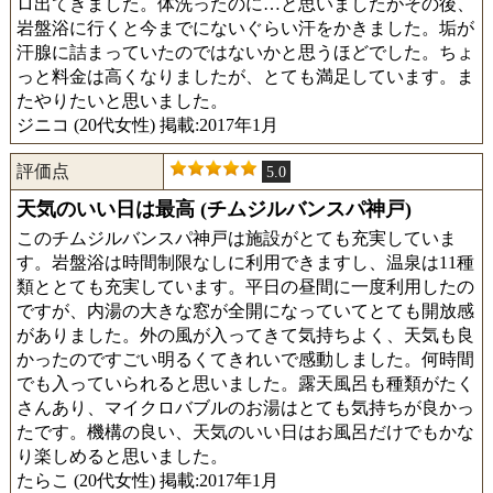
ロ出てきました。体洗ったのに…と思いましたがその後、
岩盤浴に行くと今までにないぐらい汗をかきました。垢が
汗腺に詰まっていたのではないかと思うほどでした。ちょ
っと料金は高くなりましたが、とても満足しています。ま
たやりたいと思いました。
ジニコ (20代女性) 掲載:2017年1月
評価点
5.0
天気のいい日は最高 (チムジルバンスパ神戸)
このチムジルバンスパ神戸は施設がとても充実していま
す。岩盤浴は時間制限なしに利用できますし、温泉は11種
類ととても充実しています。平日の昼間に一度利用したの
ですが、内湯の大きな窓が全開になっていてとても開放感
がありました。外の風が入ってきて気持ちよく、天気も良
かったのですごい明るくてきれいで感動しました。何時間
でも入っていられると思いました。露天風呂も種類がたく
さんあり、マイクロバブルのお湯はとても気持ちが良かっ
たです。機構の良い、天気のいい日はお風呂だけでもかな
り楽しめると思いました。
たらこ (20代女性) 掲載:2017年1月