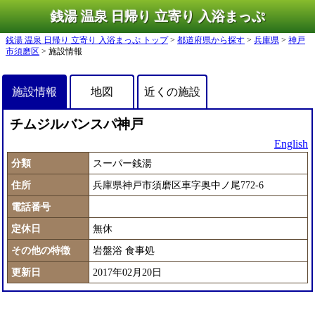
銭湯 温泉 日帰り 立寄り 入浴まっぷ
銭湯 温泉 日帰り 立寄り 入浴まっぷ トップ
>
都道府県から探す
>
兵庫県
>
神戸
市須磨区
> 施設情報
施設情報
地図
近くの施設
チムジルバンスパ神戸
English
分類
スーパー銭湯
住所
兵庫県神戸市須磨区車字奥中ノ尾772-6
電話番号
定休日
無休
その他の特徴
岩盤浴
食事処
更新日
2017年02月20日