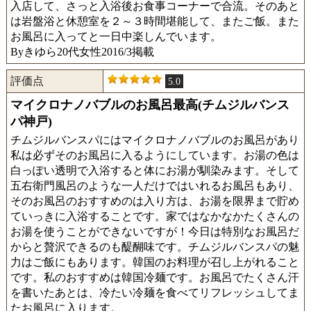
入店して、さっと入浴後お食事コーナーで合流。そのあと
は岩盤浴と休憩室を２～３時間堪能して、またご飯。また
お風呂に入ってと一日中楽しんでいます。
Byきゆら20代女性2016/3掲載
評価点
5.0
マイクロナノバブルのお風呂最高(チムジルバンス
パ神戸)
チムジルバンスパにはマイクロナノバブルのお風呂があり
私は必ずそのお風呂に入るようにしています。お湯の色は
白っぽい透明で入浴すると体にお湯が馴染みます。そして
五右衛門風呂のような一人だけではいれるお風呂もあり、
そのお風呂のおすすめのは入り方は、お湯を限界まで貯め
ていっきに入浴することです。家ではなかなかたくさんの
お湯を使うことができないですが！今日は特別なお風呂だ
からと贅沢できるのも醍醐味です。チムジルバンスパの魅
力はご飯にもあります。韓国のお料理が召し上がれること
です。私のおすすめは韓国冷麺です。お風呂でたくさん汗
を書いたあとは、冷たい冷麺を食べてリフレッシュしてま
たお風呂に入ります。