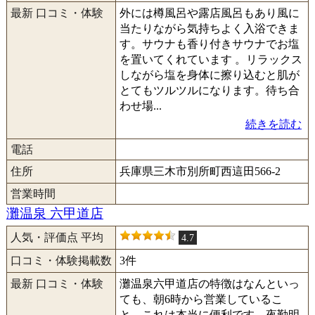
最新 口コミ・体験
外には樽風呂や露店風呂もあり風に
当たりながら気持ちよく入浴できま
す。サウナも香り付きサウナでお塩
を置いてくれています 。リラックス
しながら塩を身体に擦り込むと肌が
とてもツルツルになります。待ち合
わせ場...
続きを読む
電話
住所
兵庫県三木市別所町西這田566-2
営業時間
灘温泉 六甲道店
人気・評価点 平均
4.7
口コミ・体験掲載数
3件
最新 口コミ・体験
灘温泉六甲道店の特徴はなんといっ
ても、朝6時から営業しているこ
と。これは本当に便利です。夜勤明