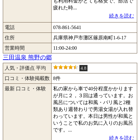
も利用料金がとても格安で、部活で
疲れた時...
続きを読む
電話
078-861-5641
住所
兵庫県神戸市灘区篠原南町1-6-17
営業時間
11:00-24:00
三田温泉 熊野の郷
人気・評価点 平均
4.8
口コミ・体験掲載数
8件
最新 口コミ・体験
私の家から車で40分程度かかります
が月に２，３回は通っています。お
風呂については和風・バリ風と2種
類あり週替わりで男湯女湯が入れ替
わっています。本日は男性が和風と
いうことで私のお気に入りのお風呂
です。...
続きを読む