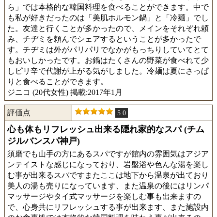
ら」では本格的な韓国料理を食べることができます。中で
も私が好きだったのは「美肌ホルモン鍋」と「冷麺」でし
た。友達と行くことが多かったので、メインをそれぞれ頼
み、チヂミを頼んでシェアするということが多かったで
す。チヂミは外がパリパリでなかがもっちりしていてとて
もおいしかったです。お鍋はたくさんの野菜が食べれて少
しピリ辛で代謝が上がる気がしました。冷麺は夏にさっぱ
りと食べることができます。
ジニコ (20代女性) 掲載:2017年1月
評価点
5.0
心も体もリフレッシュ出来る隠れ家的なスパ (チム
ジルバンスパ神戸)
須磨でも山手の方にあるスパですが館内の雰囲気はアジア
ンテイストな感じになっており、岩盤浴や色んな湯を楽し
む事が出来るスパですまたここは地下から温泉が出ており
美人の湯も売りになっています、また温泉の後にはリンパ
マッサージやタイ式マッサージを楽しむ事も出来ますの
で、心身共にリフレッシュする事が出来ます、また施設内